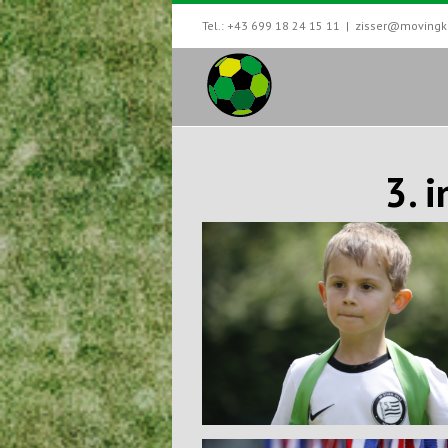
Tel.: +43 699 18 24 15 11
|
zisser@movingki
3. 